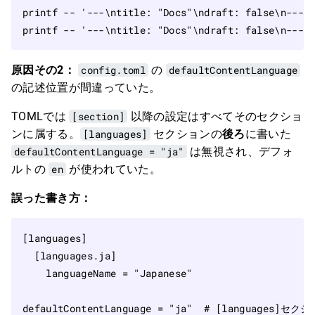
printf
 -- 
'---\ntitle: "Docs"\ndraft: false\n---\
printf
 -- 
'---\ntitle: "Docs"\ndraft: false\n---\
原因その2：
config.toml
の
defaultContentLanguage
の記述位置が間違っていた。
TOMLでは
[section]
以降の設定はすべてそのセクショ
ンに属する。
[languages]
セクションの
後ろ
に書いた
defaultContentLanguage = "ja"
は無視され、デフォ
ルトの
en
が使われていた。
誤った書き方：
[
languages
]
[
languages
.
ja
]
languageName
=
"Japanese"
defaultContentLanguage
=
"ja"
# [languages]