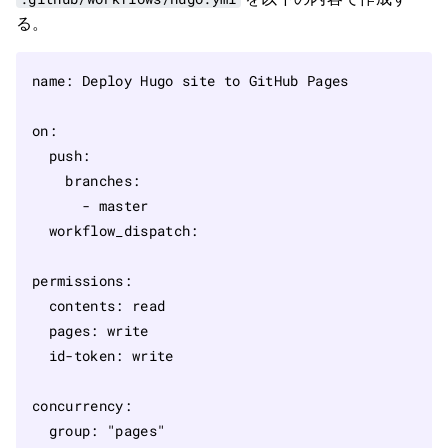
る。
name
:
Deploy Hugo site to GitHub Pages
on
:
push
:
branches
:
- 
master
workflow_dispatch
:
permissions
:
contents
:
read
pages
:
write
id-token
:
write
concurrency
:
group
:
"pages"