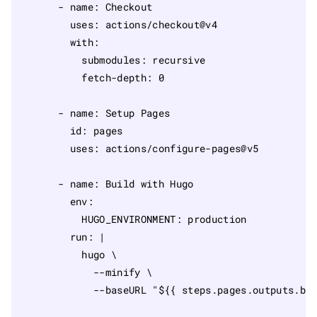
- 
name
:
Checkout
uses
:
actions/checkout@v4
with
:
submodules
:
recursive
fetch-depth
:
0
- 
name
:
Setup Pages
id
:
pages
uses
:
actions/configure-pages@v5
- 
name
:
Build with Hugo
env
:
HUGO_ENVIRONMENT
:
production
run
:
|
            --baseURL "${{ steps.pages.outputs.ba