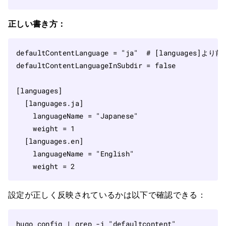
正しい書き方：
defaultContentLanguage
=
"ja"
# [languages]より
defaultContentLanguageInSubdir
=
false
[
languages
]
[
languages
.
ja
]
languageName
=
"Japanese"
weight
=
1
[
languages
.
en
]
languageName
=
"English"
weight
=
2
設定が正しく反映されているかは以下で確認できる：
hugo config 
|
 grep -i 
"defaultcontent"