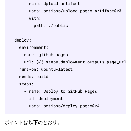
- 
name
:
Upload artifact
uses
:
actions/upload-pages-artifact@v3
with
:
path
:
./public
deploy
:
environment
:
name
:
github-pages
url
:
${{ steps.deployment.outputs.page_url 
runs-on
:
ubuntu-latest
needs
:
build
steps
:
- 
name
:
Deploy to GitHub Pages
id
:
deployment
uses
:
actions/deploy-pages@v4
ポイントは以下のとおり。