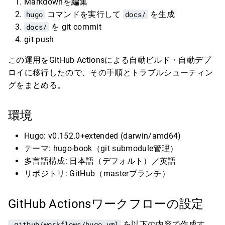
Markdownを編集
hugo
コマンドを実行して
docs/
を生成
docs/
を git commit
git push
この運用をGitHub Actionsによる自動ビルド・自動デプ
ロイに移行したので、その手順とトラブルシューティン
グをまとめる。
環境
Hugo: v0.152.0+extended (darwin/amd64)
テーマ: hugo-book（git submodule管理）
多言語構成: 日本語（デフォルト）／英語
リポジトリ: GitHub（masterブランチ）
GitHub Actionsワークフローの設定
.github/workflows/hugo.yml
を以下の内容で作成す