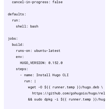
cancel-in-progress
:
false
defaults
:
run
:
shell
:
bash
jobs
:
build
:
runs-on
:
ubuntu-latest
env
:
HUGO_VERSION
:
0.152.0
steps
:
- 
name
:
Install Hugo CLI
run
:
|
          && sudo dpkg -i ${{ runner.temp }}/hugo