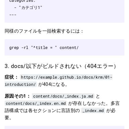
categories
:
- 
"カテゴリ1"
---
同様のファイルを一括検索するには：
grep -rl 
"^title = "
3. docs/以下がビルドされない（404エラー）
症状：
https://example.github.io/docs/krm/01-
introduction/
が404になる。
原因その1：
content/docs/_index.ja.md
と
content/docs/_index.en.md
が存在しなかった。多言
語構成では各セクションに言語別の
_index.md
が必
要。