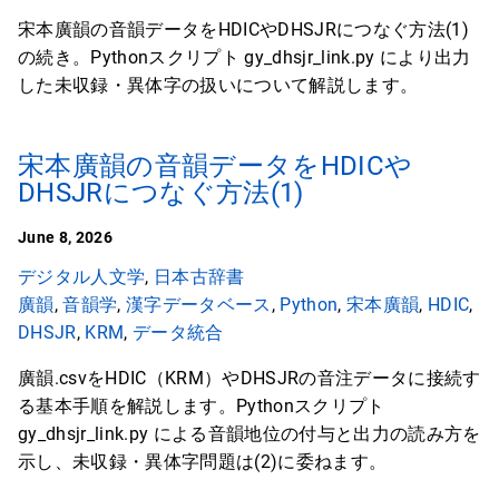
宋本廣韻の音韻データをHDICやDHSJRにつなぐ方法(1)
の続き。Pythonスクリプト gy_dhsjr_link.py により出力
した未収録・異体字の扱いについて解説します。
宋本廣韻の音韻データをHDICや
DHSJRにつなぐ方法(1)
June 8, 2026
デジタル人文学
,
日本古辞書
廣韻
,
音韻学
,
漢字データベース
,
Python
,
宋本廣韻
,
HDIC
,
DHSJR
,
KRM
,
データ統合
廣韻.csvをHDIC（KRM）やDHSJRの音注データに接続す
る基本手順を解説します。Pythonスクリプト
gy_dhsjr_link.py による音韻地位の付与と出力の読み方を
示し、未収録・異体字問題は(2)に委ねます。