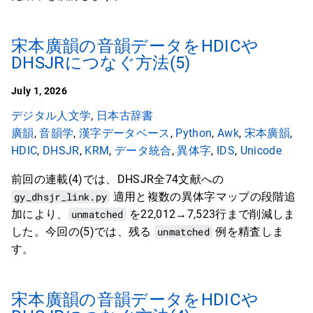
宋本廣韻の音韻データをHDICや
DHSJRにつなぐ方法(5)
July 1, 2026
デジタル人文学
,
日本古辞書
廣韻
,
音韻学
,
漢字データベース
,
Python
,
Awk
,
宋本廣韻
,
HDIC
,
DHSJR
,
KRM
,
データ統合
,
異体字
,
IDS
,
Unicode
前回の連載(4)では、DHSJR全74文献への
gy_dhsjr_link.py
適用と複数の異体字マップの段階追
加により、
unmatched
を22,012→7,523行まで削減しま
した。今回の(5)では、残る
unmatched
例を精査しま
す。
宋本廣韻の音韻データをHDICや