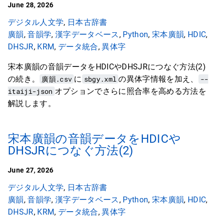
June 28, 2026
デジタル人文学
,
日本古辞書
廣韻
,
音韻学
,
漢字データベース
,
Python
,
宋本廣韻
,
HDIC
,
DHSJR
,
KRM
,
データ統合
,
異体字
宋本廣韻の音韻データをHDICやDHSJRにつなぐ方法(2)
の続き。
廣韻.csv
に
sbgy.xml
の異体字情報を加え、
--
itaiji-json
オプションでさらに照合率を高める方法を
解説します。
宋本廣韻の音韻データをHDICや
DHSJRにつなぐ方法(2)
June 27, 2026
デジタル人文学
,
日本古辞書
廣韻
,
音韻学
,
漢字データベース
,
Python
,
宋本廣韻
,
HDIC
,
DHSJR
,
KRM
,
データ統合
,
異体字