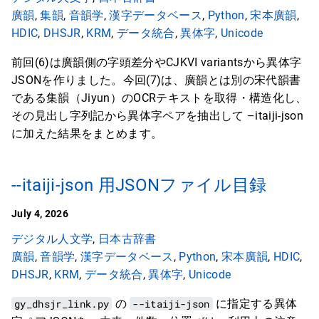
廣韻
,
集韻
,
音韻学
,
漢字データベース
,
Python
,
宋本廣韻
,
HDIC
,
DHSJR
,
KRM
,
データ統合
,
異体字
,
Unicode
前回(6)は廣韻側の字頭差分やCJKVI variantsから異体字
JSONを作りました。今回(7)は、廣韻とは別の宋代韻書
である集韻（Jiyun）のOCRテキストを取得・構造化し、
その見出し字列記から異体字ペアを抽出して –itaiji-json
に加えた結果をまとめます。
--itaiji-json 用JSONファイル目録
July 4, 2026
デジタル人文学
,
日本古辞書
廣韻
,
音韻学
,
漢字データベース
,
Python
,
宋本廣韻
,
HDIC
,
DHSJR
,
KRM
,
データ統合
,
異体字
,
Unicode
gy_dhsjr_link.py
の
--itaiji-json
に指定する異体