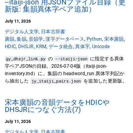
--itaiji-json 用JSONファイル目録（更
新版: 集韻異体字ペア追加）
July 11, 2026
デジタル人文学
,
日本古辞書
廣韻
,
集韻
,
音韻学
,
漢字データベース
,
Python
,
宋本廣韻
,
HDIC
,
DHSJR
,
KRM
,
データ統合
,
異体字
,
Unicode
gy_dhsjr_link.py
の
--itaiji-json
に指定する異体
字ペアJSONの目録。2026-07-04版（itaiji-json-
inventory.md）に、集韻の headword_run 異体字列記か
ら抽出した
jy_itaiji_pairs.json
を追加した更新版。
宋本廣韻の音韻データをHDICや
DHSJRにつなぐ方法(7)
July 11, 2026
デジタル人文学
,
日本古辞書