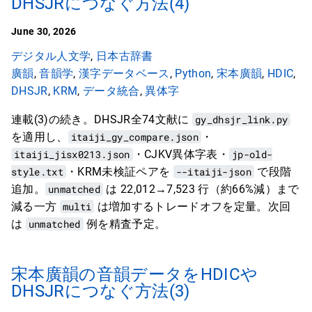
DHSJRにつなぐ方法(4)
June 30, 2026
デジタル人文学
,
日本古辞書
廣韻
,
音韻学
,
漢字データベース
,
Python
,
宋本廣韻
,
HDIC
,
DHSJR
,
KRM
,
データ統合
,
異体字
連載(3)の続き。DHSJR全74文献に
gy_dhsjr_link.py
を適用し、
itaiji_gy_compare.json
・
itaiji_jisx0213.json
・CJKV異体字表・
jp-old-
style.txt
・KRM未検証ペアを
--itaiji-json
で段階
追加。
unmatched
は 22,012→7,523 行（約66%減）まで
減る一方
multi
は増加するトレードオフを定量。次回
は
unmatched
例を精査予定。
宋本廣韻の音韻データをHDICや
DHSJRにつなぐ方法(3)