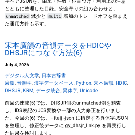
字ペアJSONを、由来・件数・位置づけ・利用上の注意
とともに整理した目録。安全寄りの組み合わせと、
unmatched
減少と
multi
増加のトレードオフを踏まえ
た運用方針も示す。
宋本廣韻の音韻データをHDICや
DHSJRにつなぐ方法(6)
July 4, 2026
デジタル人文学
,
日本古辞書
廣韻
,
音韻学
,
漢字データベース
,
Python
,
宋本廣韻
,
HDIC
,
DHSJR
,
KRM
,
データ統合
,
異体字
,
Unicode
前回の連載(5)では、DHSJR側のunmatched例を精査
し、IDS表記のUCS変換や一部の入力修正を行いまし
た。今回の(6)では、–itaiji-json に指定する異体字JSON
を整理し、修正後データに gy_dhsjr_link.py を再実行し
た結果を検討します。