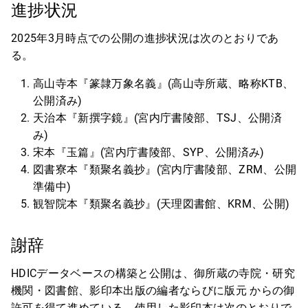
進捗状況
2025年3月時点での公開の進捗状況は次のとおりであ
る。
高山寺本『篆隷万象名義』(高山寺所蔵、略称KTB、
公開済み)
天治本『新撰字鏡』(宮内庁書陵部、TSJ、公開済
み)
宋本『玉篇』(宮内庁書陵部、SYP、公開済み)
図書寮本『類聚名義抄』(宮内庁書陵部、ZRM、公開
準備中)
観智院本『類聚名義抄』(天理図書館、KRM、公開)
謝辞
HDICデータベースの構築と公開は、御所蔵の寺院・研究
機関・図書館、影印本出版の編者ならびに版元 からの御
許可を得て進めている。使用した影印本は次のとおりで