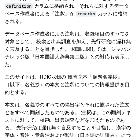
definition
カラムに格納され、それらに対するデータ
ベース作成者による「注釈」が
remarks
カラムに格納
される。
データベース作成者による注釈は、収録項目のすべてを
対象として、 校勘と出典調査を加え、先行研究に漏れ無
く言及することを目指した。 和訓に関しては、ジャパン
ナレッジ版『日本国語大辞典第二版』との対応も表示し
た。
このサイトは、HDIC収録の 観智院本『類聚名義抄』
（以下、名義抄）の本文と注釈についての情報提供を目
的とする。
本文は、名義抄のすべての掲出字とそれに施された注文
とをすべて翻刻したものである。 注釈は、この翻刻テキ
ストに対して、校勘、出典調査などを加えたものであ
る。 先行研究は漏れ無く言及することを目指し、漢字の
字体・音注・意義注および和訓（日本語の訓読み） につ