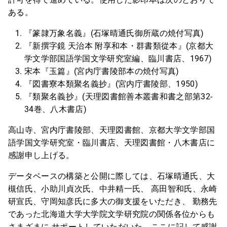
ある。
『篆隷万象名義』(石塚晴通氏御所蔵の焼付写真)
『新撰字鏡 天治本 附享和本・群書類從本』(京都大
学文学部国語学国文学研究室編、臨川書店、1967)
宋本『玉篇』(宮内庁書陵部本の焼付写真)
『図書寮本類聚名義抄』(宮内庁書陵部、1950)
『類聚名義抄』(天理図書館善本叢書和書之部第32-
34巻、八木書店)
高山寺、宮内庁書陵部、天理図書館、京都大学文学部国
語学国文学研究室・臨川書店、天理図書館・八木書店に
感謝申し上げる。
データベースの構築と公開に際しては、石塚晴通氏、大
槻信氏、小助川貞次氏、中井精一氏、 高田智和氏、永崎
研宣氏、守岡知彦氏に多大の御支援をいただき、 勤務先
であった北海道大学大学院文学研究院の関係各位からも
さまざまに サポートしていただいた。ここに記して感謝