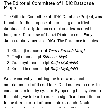
The Editorial Committee of HDIC Database
Project
The Editorial Committee of HDIC Database Project, was
founded for the purpose of compiling an unified
database of early Japanese dictionaries, named the
Integrated Database of Hanzi Dictionaries in Early
Japan (abbreviated as HDIC). The Database includes,
Kōsan-ji manuscript
Tenrei Banshō Meigi
Tenji manuscript
Shinsen Jikyō
Zushoryō manuscript
Ruiju Myōgishō
Kanchi-in manuscript
Ruiju Myōgishō
We are currently inputting the headwords and
annotation text of these Hanzi Dictionaries, in order to
construct an inquiry system. By opening this system to
the public, we intend to make a significant contribution
to the development of academic research. A sub-