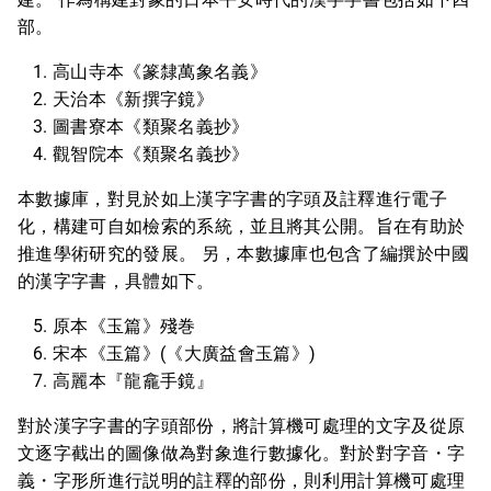
部。
高山寺本《篆隸萬象名義》
天治本《新撰字鏡》
圖書寮本《類聚名義抄》
觀智院本《類聚名義抄》
本數據庫，對見於如上漢字字書的字頭及註釋進行電子
化，構建可自如檢索的系統，並且將其公開。旨在有助於
推進學術研究的發展。 另，本數據庫也包含了編撰於中國
的漢字字書，具體如下。
原本《玉篇》殘巻
宋本《玉篇》(《大廣益會玉篇》)
高麗本『龍龕手鏡』
對於漢字字書的字頭部份，將計算機可處理的文字及從原
文逐字截出的圖像做為對象進行數據化。對於對字音・字
義・字形所進行説明的註釋的部份，則利用計算機可處理