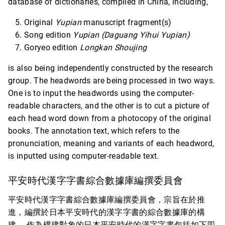
database of dictionaries, compiled in China, including,
Original
Yupian
manuscript fragment(s)
Song edition
Yupian (Daguang Yihui Yupian)
Goryeo edition
Longkan Shoujing
is also being independently constructed by the research
group. The headwords are being processed in two ways.
One is to input the headwords using the computer-
readable characters, and the other is to cut a picture of
each head word down from a photocopy of the original
books. The annotation text, which refers to the
pronunciation, meaning and variants of each headword,
is inputted using computer-readable text.
平安時代漢字字書綜合數據庫編撰委員會
平安時代漢字字書綜合數據庫編撰委員會，宗旨在於推
進，編撰於日本平安時代的漢字字書的綜合數據庫的構
建。 作為構建對象的日本平安時代的漢字字書包括如下四